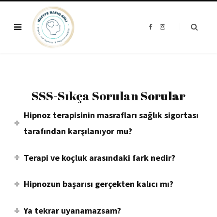
F
I
a
n
c
s
e
t
b
a
o
g
o
r
k
a
m
SSS-Sıkça Sorulan Sorular
Hipnoz terapisinin masrafları sağlık sigortası
tarafından karşılanıyor mu?
Terapi ve koçluk arasındaki fark nedir?
Hipnozun başarısı gerçekten kalıcı mı?
Ya tekrar uyanamazsam?