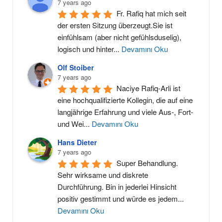
7 years ago
Fr. Rafiq hat mich seit 
der ersten Sitzung überzeugt.Sie ist 
einfühlsam (aber nicht gefühlsduselig), 
logisch und hinter
...
Devamını Oku
Olf Stoiber
7 years ago
Naciye Rafiq-Arli ist 
eine hochqualifizierte Kollegin, die auf eine 
langjährige Erfahrung und viele Aus-, Fort- 
und Wei
...
Devamını Oku
Hans Dieter
7 years ago
Super Behandlung. 
Sehr wirksame und diskrete 
Durchführung. Bin in jederlei Hinsicht 
positiv gestimmt und würde es jedem
...
Devamını Oku