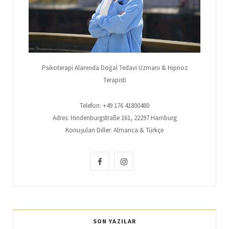
Psikoterapi Alanında Doğal Tedavi Uzmanı & Hipnoz
Terapisti
Telefon: +49 176 41800480
Adres: Hindenburgstraße 161, 22297 Hamburg
Konuşulan Diller: Almanca & Türkçe
F
I
a
n
c
s
e
t
SON YAZILAR