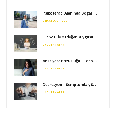
b
a
Psikoterapi Alanında Doğal Tedavi Uzmanı & Hipnoz Terapisti
o
g
UNCATEGORIZED
o
r
k
a
Hipnoz İle Özdeğer Duygusunu & Öz Güveni Arttırmak
m
UYGULAMALAR
Anksiyete Bozukluğu – Tedavi, Sebepler & Semptomlar
UYGULAMALAR
Depresyon – Semptomlar, Sebepler & Tedavi
UYGULAMALAR