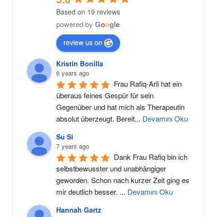
Based on 19 reviews
powered by
G
o
o
g
l
e
review us on
Kristin Bonilla
6 years ago
Frau Rafiq-Arli hat ein 
überaus feines Gespür für sein 
Gegenüber und hat mich als Therapeutin 
absolut überzeugt. Bereit
...
Devamını Oku
Su Si
7 years ago
Dank Frau Rafiq bin ich 
selbstbewusster und unabhängiger 
geworden. Schon nach kurzer Zeit ging es 
mir deutlich besser. 
...
Devamını Oku
Hannah Gartz