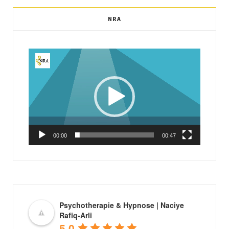
NRA
Video
oynatıcı
00:00
00:47
Psychotherapie & Hypnose | Naciye
Rafiq-Arli
5.0