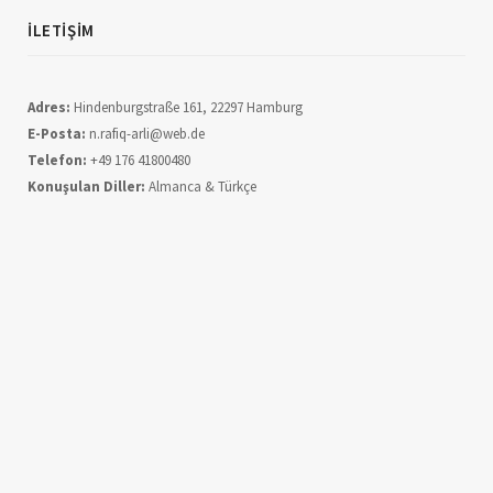
İLETIŞIM
Adres:
Hindenburgstraße 161, 22297 Hamburg
E-Posta:
n.rafiq-arli@web.de
Telefon:
+49 176 41800480
Konuşulan Diller:
Almanca & Türkçe