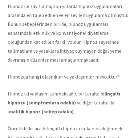
Hipnoz ile zayıflama, son yıllarda hipnoz uygulamaları
arasında en talep edilen ve en sevilen uygulama olmuştur.
Bunun sebeplerinden biri de, hipnoz uygulaması
esnasındaki etkinlik ve konvansiyonel diyetlerde
olduğundan kat edilen farklı yoldur. Hipnoz sayesinde
talimatlara ve yasaklara ihtiyaç duymayan doğal yeme
davranışın düzenlenmesi amaçlanmaktadır.
Hipnozda hangi olasılıklar ve yaklaşımlar mevcuttur?
Hipnoz iki yaklaşım sunmaktadır, bir tarafta b
ilinçaltı
hipnozu (semptomlara odaklı)
ve diğer tarafta da
a
nalitik hipnoz (sebep odaklı)
.
Öncelikle kısaca bilinçaltı hipnozu imkanına değinmek
istiyorum. Burada fazla kilonun miktarı metoda karar