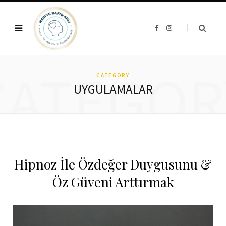
F
I
a
n
c
s
e
t
b
a
o
g
CATEGOR
o
r
k
a
CATEGORY
m
UYGULAMALAR
Hipnoz İle Özdeğer Duygusunu &
Öz Güveni Arttırmak