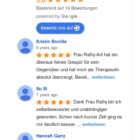
Basierend auf 19 Bewertungen
powered by
G
o
o
g
l
e
bewerte uns auf
Kristin Bonilla
6 years ago
Frau Rafiq-Arli hat ein 
überaus feines Gespür für sein 
Gegenüber und hat mich als Therapeutin 
absolut überzeugt. Bereit
...
weiterlesen
Su Si
7 years ago
Dank Frau Rafiq bin ich 
selbstbewusster und unabhängiger 
geworden. Schon nach kurzer Zeit ging es 
mir deutlich besser. 
...
weiterlesen
Hannah Gartz