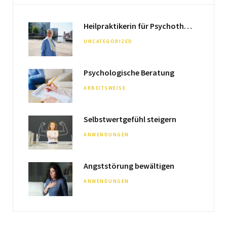
b
a
Heilpraktikerin für Psychotherapie & Hypnose-Therapeutin
o
g
UNCATEGORIZED
o
r
k
a
Psychologische Beratung
m
ARBEITSWEISE
Selbstwertgefühl steigern
ANWENDUNGEN
Angststörung bewältigen
ANWENDUNGEN