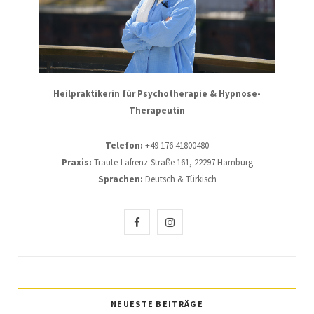
Heilpraktikerin für Psychotherapie & Hypnose-
Therapeutin
Telefon:
+49 176 41800480
Praxis:
Traute-Lafrenz-Straße 161, 22297 Hamburg
Sprachen:
Deutsch & Türkisch
F
I
a
n
c
s
e
t
NEUESTE BEITRÄGE