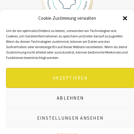
Cookie-Zustimmung verwalten
Um dir ein optimales Erlebnis zu bieten, verwenden wir Technologien wie
Cookies, um Geräteinformationen zu speichern und/oder darauf zuzugreifen.
Wenn du diesen Technologien zustimmst, können wir Daten wie das
KONTAKT
Surfverhalten oder eindeutige IDs auf dieser Website verarbeiten. Wenn du deine
Zustimmung nicht erteilst oder zurückziehst, können bestimmte Merkmale und
DATENSCHUTZ
Funktionen beeinträchtigt werden.
IMPRESSUM
AKZEPTIEREN
ABLEHNEN
© 2022, Naciye Rafiq-Arli.
Made with
❤
by
Dijital Sokak
EINSTELLUNGEN ANSEHEN
FACEBOOK
INSTAGRAM