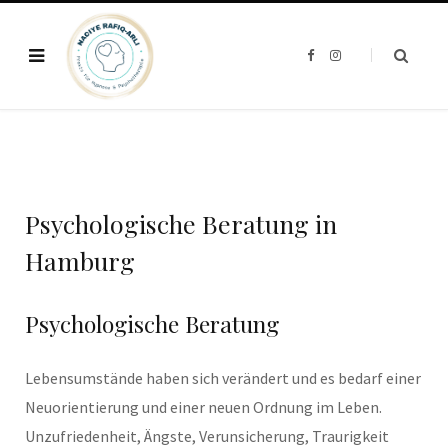
F
I
a
n
c
s
e
t
b
a
o
g
o
r
k
a
m
Psychologische Beratung in
Hamburg
Psychologische Beratung
Lebensumstände haben sich verändert und es bedarf einer
Neuorientierung und einer neuen Ordnung im Leben.
Unzufriedenheit, Ängste, Verunsicherung, Traurigkeit