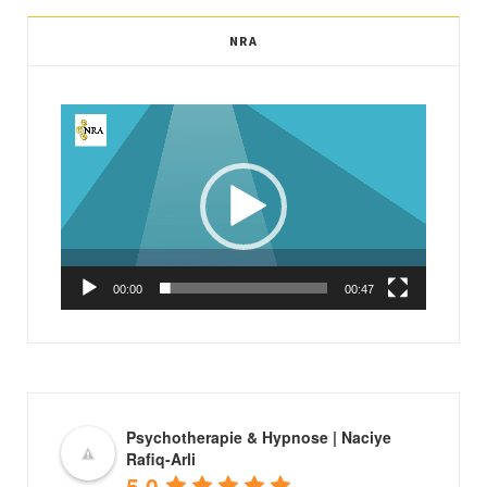
NRA
Video-
Player
00:00
00:47
Psychotherapie & Hypnose | Naciye
Rafiq-Arli
5.0