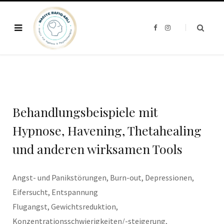
F
I
a
n
c
s
e
t
b
a
o
g
o
r
k
a
m
Behandlungsbeispiele mit
Hypnose, Havening, Thetahealing
und anderen wirksamen Tools
Angst- und Panikstörungen, Burn-out, Depressionen,
Eifersucht, Entspannung
Flugangst, Gewichtsreduktion,
Konzentrationsschwierigkeiten/-steigerung,