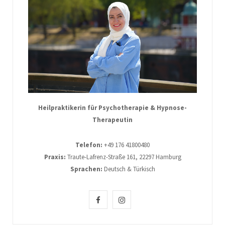
Heilpraktikerin für Psychotherapie & Hypnose-
Therapeutin
Telefon:
+49 176 41800480
Praxis:
Traute-Lafrenz-Straße 161, 22297 Hamburg
Sprachen:
Deutsch & Türkisch
F
I
a
n