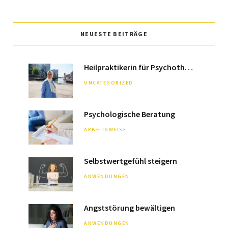
c
s
e
t
NEUESTE BEITRÄGE
b
a
Heilpraktikerin für Psychotherapie & Hypnose-Therapeutin
o
g
UNCATEGORIZED
o
r
k
a
Psychologische Beratung
m
ARBEITSWEISE
Selbstwertgefühl steigern
ANWENDUNGEN
Angststörung bewältigen
ANWENDUNGEN